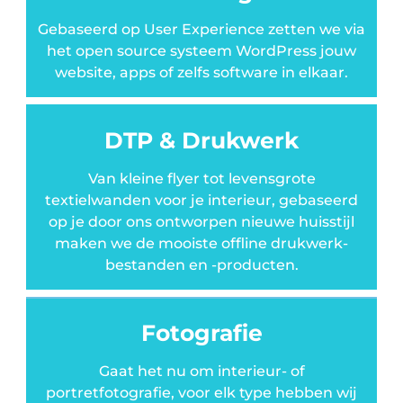
En dat met meer dan 10.000 verschillende
En dat met meer dan 10.000 verschillende
En dat met meer dan 10.000 verschillende
Gebaseerd op User Experience zetten we via
Lees meer
Lees meer
Lees meer
Lees meer
Lees meer
Lees meer
producten.
producten.
producten.
het open source systeem WordPress jouw
website, apps of zelfs software in elkaar.
Lees meer
Lees meer
Lees meer
DTP & Drukwerk
Van kleine flyer tot levensgrote
textielwanden voor je interieur, gebaseerd
op je door ons ontworpen nieuwe huisstijl
maken we de mooiste offline drukwerk-
bestanden en -producten.
Fotografie
Gaat het nu om interieur- of
portretfotografie, voor elk type hebben wij