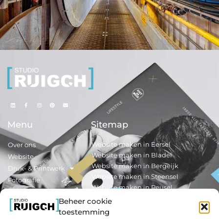
Menu
Sitemap
Website maken in Eersel
Over ons
Website maken in Bladel
Website
Website maken in Bergeijk
Druk- & Printwerk
Website maken in Steensel
Fotografie
Website maken in Reusel
Nieuws
Beheer cookie
Contact
Reclamedrukwerk maken in Eersel
toestemming
Reclamedrukwerk maken in Bladel