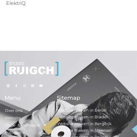
ElektriQ
Menu
Sitemap
Website maken in Eersel
Over ons
Website maken in Bladel
Website
Website maken in Bergeijk
Druk- & Printwerk
Website maken in Steensel
Fotografie