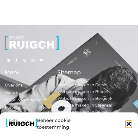
Menu
Sitemap
Website maken in Eersel
Over ons
Website maken in Bladel
Website
Website maken in Bergeijk
Druk- & Printwerk
Website maken in Steensel
Fotografie
Website maken in Reusel
Nieuws
Beheer cookie
Contact
Reclamedrukwerk maken in Eersel
toestemming
Reclamedrukwerk maken in Bladel