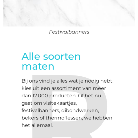
Maak je menu en eigen design en laat je
Maak je menu en eigen design en laat je
Festivalbanners
menukaarten direct en snel printen.
menukaarten direct en snel printen.
R
Alle soorten
maten
Bij ons vind je alles wat je nodig hebt:
kies uit een assortiment van meer
dan 12.000 producten. Of het nu
gaat om visitekaartjes,
festivalbanners, dibondwerken,
bekers of thermoflessen, we hebben
het allemaal.