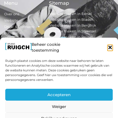
Menu
Sitemap
Website maken in Eersel
Over ons
Website maken in Bladel
Website
Website maken in Bergeijk
Druk- & Printwerk
Website maken in Steensel
Fotografie
Website maken in Reusel
Nieuws
Beheer cookie
Contact
Reclamedrukwerk maken in Eersel
toestemming
Reclamedrukwerk maken in Bladel
Ruigch plaatst cookies om deze website naar behoren te laten
Extra Info
Informatie
functioneren en Analytische cookies waarmee wij het gebruik van
de website kunnen meten. Deze cookies gebruiken geen
Interieurfotografie
Algemene Voorwaarden
persoonsgegevens. Geef hier uw toestemming voor cookies die wel
Textielwanden
Verwerkersovereenkomst
persoonsgegevens verwerken.
Monteren van een
Privacy Statement
Textielwand
Contact
Accepteren
Weiger