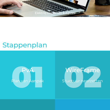
Elektriq Inspecties & Advies
Stappenplan
01
02
PvA
WireFrame
Plan van Aanpak
Stuctuur neerzetten