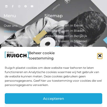
Menu
Sitemap
Website maken in Eersel
Over ons
Website maken in Bladel
Website
Website maken in Bergeijk
Druk- & Printwerk
Website maken in Steensel
Fotografie
Website maken in Reusel
Nieuws
Beheer cookie
Contact
Reclamedrukwerk maken in Eersel
toestemming
Reclamedrukwerk maken in Bladel
Ruigch plaatst cookies om deze website naar behoren te laten
Extra Info
Informatie
functioneren en Analytische cookies waarmee wij het gebruik van
de website kunnen meten. Deze cookies gebruiken geen
Interieurfotografie
Algemene Voorwaarden
persoonsgegevens. Geef hier uw toestemming voor cookies die wel
Textielwanden
Verwerkersovereenkomst
persoonsgegevens verwerken.
Monteren van een
Privacy Statement
Textielwand
Contact
Accepteren