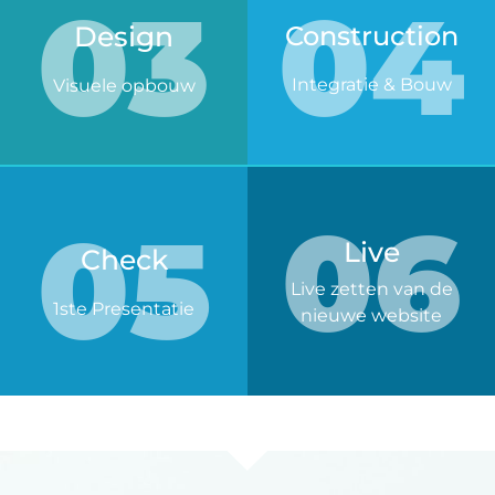
03
04
Design
Construction
Integratie & Bouw
Visuele opbouw
06
05
Live
Check
Live zetten van de
1ste Presentatie
nieuwe website