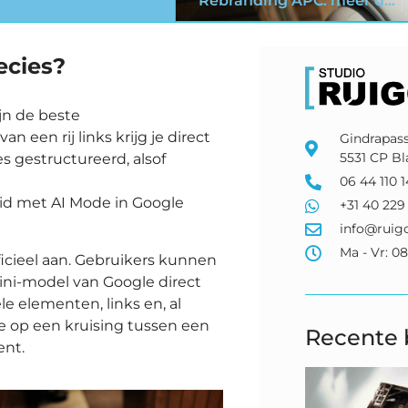
Rebranding APC: meer dan sport – een fitter leven
ecies?
ijn de beste
een rij links krijg je direct
Gindrapas
5531 CP Bl
s gestructureerd, alsof
06 44 110 
heid met AI Mode in Google
+31 40 229 
info@ruigc
Ma - Vr: 08
icieel aan. Gebruikers kunnen
mini-model van Google direct
le elementen, links en, al
je op een kruising tussen een
Recente 
ent.