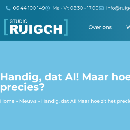
06 44 100 149
Ma - Vr: 08:30 - 17:00
info@ruig
Over ons
W
Handig, dat AI! Maar hoe
precies?
Home
»
Nieuws
»
Handig, dat AI! Maar hoe zit het preci