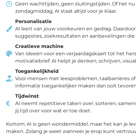
Geen wachttijden, geen sluitingstijden. Of het nu
zondagmiddag, AI staat altijd voor je klaar.
Personalisatie
AI leert van jouw voorkeuren en gedrag. Daardoor 
suggesties, zoekresultaten en aanbevelingen die e
Creatieve machine
Van ideeën voor een verjaardagskaart tot het her
motivatiebrief: AI helpt je denken, schrijven, visu
Toegankelijkheid
Voor mensen met leesproblemen, taalbarrières of
informatie toegankelijker maken dan ooit tevoren, 
Tijdwinst
AI neemt repetitieve taken over: sorteren, samen
jij tijd over voor wat er toe doet.
Kortom: AI is geen wondermiddel, maar het kan je le
maken. Zolang je weet wanneer je erop kunt vertrou