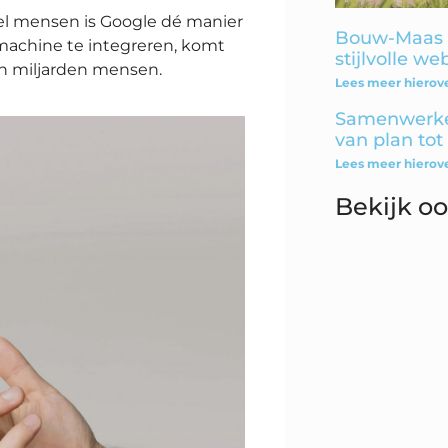
eel mensen is Google dé manier
Bouw-Maas l
kmachine te integreren, komt
stijlvolle we
an miljarden mensen.
Lees meer hierove
Samenwerke
van plan tot
Lees meer hierove
Bekijk o