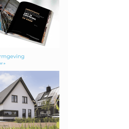
ormgeving
r »