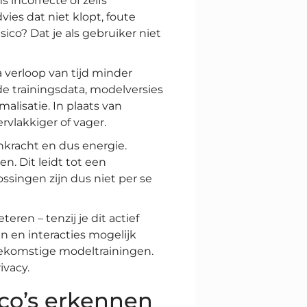
 incorrecte of zelfs
es dat niet klopt, foute
ico? Dat je als gebruiker niet
verloop van tijd minder
e trainingsdata, modelversies
alisatie. In plaats van
vlakkiger of vager.
nkracht en dus energie.
. Dit leidt tot een
ossingen zijn dus niet per se
ren – tenzij je dit actief
n en interacties mogelijk
ekomstige modeltrainingen.
ivacy.
ico’s erkennen