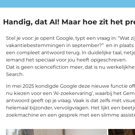
Handig, dat AI! Maar hoe zit het pr
Stel je voor: je opent Google, typt een vraag in: “Wat z
vakantiebestemmingen in september?” en in plaats van 
een compleet antwoord terug. In duidelijke taal, netje
iemand het speciaal voor jou heeft opgeschreven.
Dat is geen sciencefiction meer, dat is nu werkelijk
Search.
In mei 2025 kondigde Google deze nieuwe functie off
nu kiezen voor een ‘AI-zoekervaring’, waarbij het Ge
antwoord geeft op je vraag. Vaak is dat zelfs mét visue
helemaal bijzonder, vervolgvragen. Het lijkt een beet
zoekmachine en een gesprek met een slimme assist