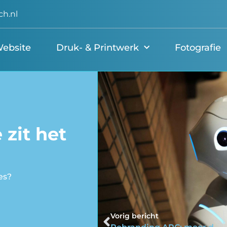
ch.nl
ebsite
Druk- & Printwerk
Fotografie
 zit het
es?
Vorig bericht