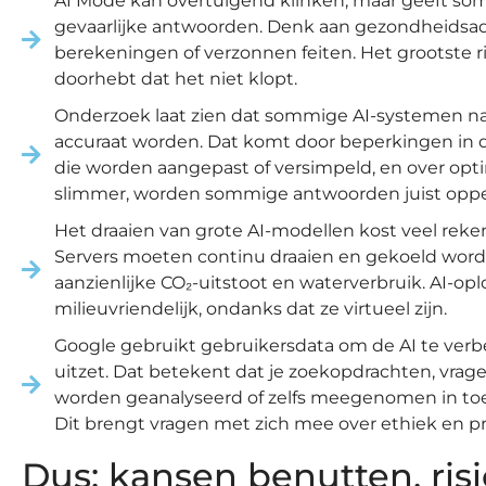
AI Mode kan overtuigend klinken, maar geeft soms
gevaarlijke antwoorden. Denk aan gezondheidsadvi
berekeningen of verzonnen feiten. Het grootste ris
doorhebt dat het niet klopt.
Onderzoek laat zien dat sommige AI-systemen na 
accuraat worden. Dat komt door beperkingen in d
die worden aangepast of versimpeld, en over optim
slimmer, worden sommige antwoorden juist opper
Het draaien van grote AI-modellen kost veel reke
Servers moeten continu draaien en gekoeld worden
aanzienlijke CO₂-uitstoot en waterverbruik. AI-opl
milieuvriendelijk, ondanks dat ze virtueel zijn.
Google gebruikt gebruikersdata om de AI te verbete
uitzet. Dat betekent dat je zoekopdrachten, vrage
worden geanalyseerd of zelfs meegenomen in to
Dit brengt vragen met zich mee over ethiek en pr
Dus: kansen benutten, ris