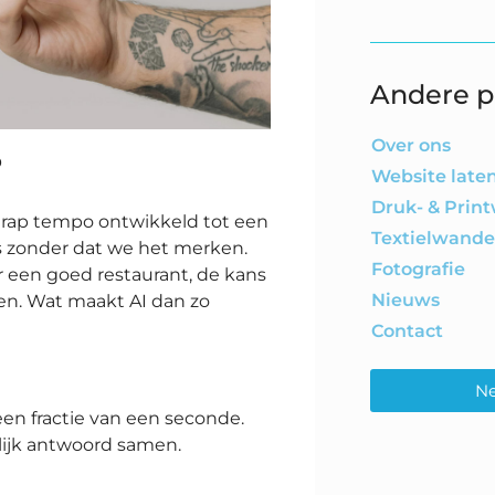
Andere p
Over ons
?
Website lat
Druk- & Prin
en rap tempo ontwikkeld tot een
Textielwand
fs zonder dat we het merken.
Fotografie
aar een goed restaurant, de kans
Nieuws
ken. Wat maakt AI dan zo
Contact
Ne
en fractie van een seconde.
telijk antwoord samen.