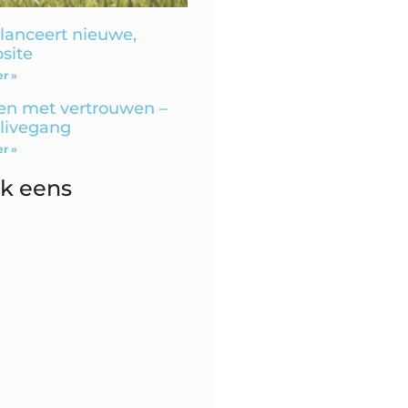
anceert nieuwe,
bsite
r »
n met vertrouwen –
 livegang
r »
ok eens