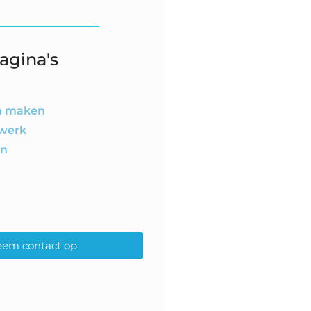
agina's
en maken
twerk
en
em contact op