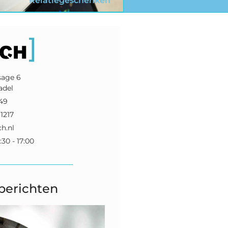
Relatiegeschenken
sage 6
adel
149
1217
h.nl
:30 - 17:00
berichten