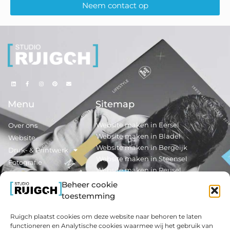
Neem contact op
Menu
Sitemap
Website maken in Eersel
Over ons
Website maken in Bladel
Website
Website maken in Bergeijk
Druk- & Printwerk
Website maken in Steensel
Fotografie
Website maken in Reusel
Nieuws
Beheer cookie
Contact
Reclamedrukwerk maken in Eersel
toestemming
Reclamedrukwerk maken in Bladel
Ruigch plaatst cookies om deze website naar behoren te laten
Extra Info
Informatie
functioneren en Analytische cookies waarmee wij het gebruik van