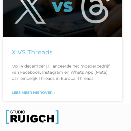
X VS Threads
Op 14 december j.l. lanceerde het moederbedrijf
van Facebook, Instagram en Whats App (Meta)
dan eindelijk Threads in Europa. Threads
LEES MEER HIEROVER »