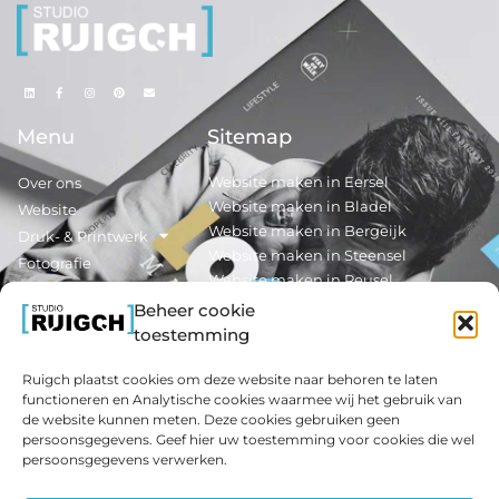
Menu
Sitemap
Website maken in Eersel
Over ons
Website maken in Bladel
Website
Website maken in Bergeijk
Druk- & Printwerk
Website maken in Steensel
Fotografie
Website maken in Reusel
Nieuws
Beheer cookie
Contact
Reclamedrukwerk maken in Eersel
toestemming
Reclamedrukwerk maken in Bladel
Ruigch plaatst cookies om deze website naar behoren te laten
Extra Info
Informatie
functioneren en Analytische cookies waarmee wij het gebruik van
de website kunnen meten. Deze cookies gebruiken geen
Interieurfotografie
Algemene Voorwaarden
persoonsgegevens. Geef hier uw toestemming voor cookies die wel
Textielwanden
Verwerkersovereenkomst
persoonsgegevens verwerken.
Monteren van een
Privacy Statement